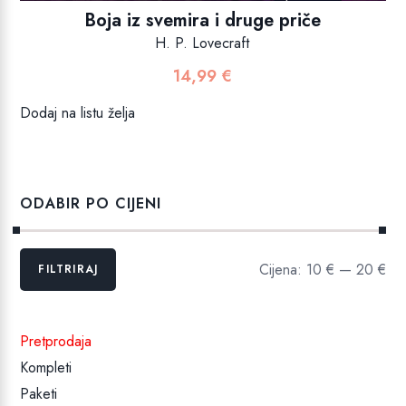
Boja iz svemira i druge priče
H. P. Lovecraft
14,99
€
Dodaj na listu želja
ODABIR PO CIJENI
Min
Maks
Cijena:
10 €
—
20 €
FILTRIRAJ
cijena
cijena
Pretprodaja
Kompleti
Paketi