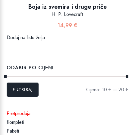
Boja iz svemira i druge priče
H. P. Lovecraft
14,99
€
Dodaj na listu želja
ODABIR PO CIJENI
Min
Maks
Cijena:
10 €
—
20 €
FILTRIRAJ
cijena
cijena
Pretprodaja
Kompleti
Paketi