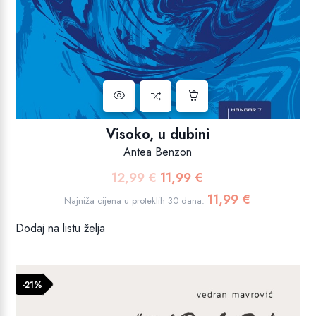
Visoko, u dubini
Antea Benzon
12,99
€
11,99
€
Izvorna
Trenutna
cijena
cijena
11,99
€
Najniža cijena u proteklih 30 dana:
bila
je:
Dodaj na listu želja
je:
11,99 €.
12,99 €.
-21%