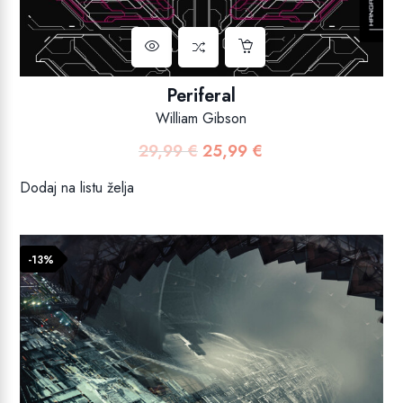
Periferal
William Gibson
29,99
€
25,99
€
Izvorna
Trenutna
cijena
cijena
Dodaj na listu želja
bila
je:
je:
25,99 €.
29,99 €.
-13%