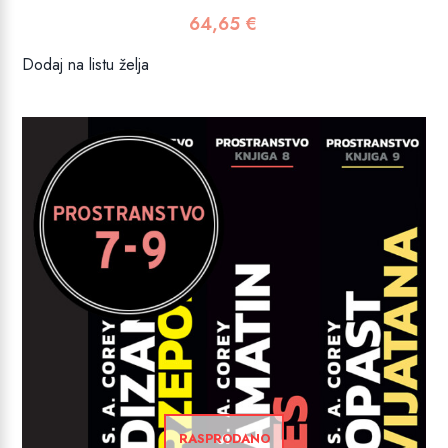
64,65
€
Dodaj na listu želja
RASPRODANO