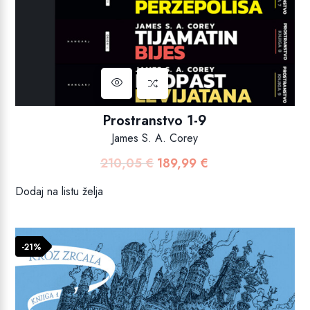
Prostranstvo 1-9
James S. A. Corey
210,05
€
189,99
€
Izvorna
Trenutna
cijena
cijena
Dodaj na listu želja
bila
je:
je:
189,99 €.
210,05 €.
-21%