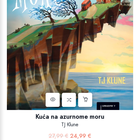
Kuća na azurnome moru
TJ Klune
27,99
€
24,99
€
Izvorna
Trenutna