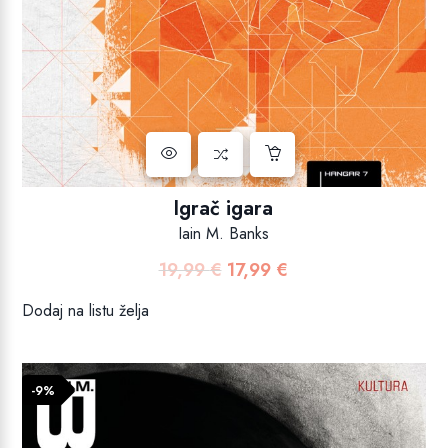
Igrač igara
Iain M. Banks
19,99
€
17,99
€
Izvorna
Trenutna
cijena
cijena
Dodaj na listu želja
bila
je:
je:
17,99 €.
19,99 €.
-9%