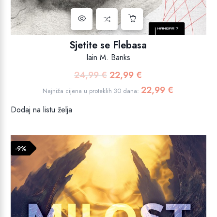
Sjetite se Flebasa
Iain M. Banks
24,99
€
22,99
€
Izvorna
Trenutna
cijena
cijena
22,99
€
Najniža cijena u proteklih 30 dana:
bila
je:
Dodaj na listu želja
je:
22,99 €.
24,99 €.
-9%