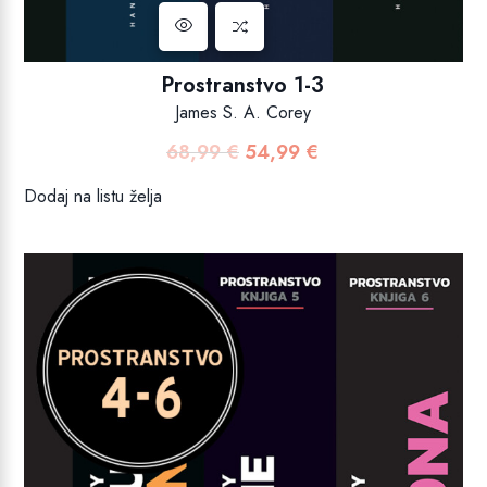
Prostranstvo 1-3
James S. A. Corey
68,99
€
54,99
€
Izvorna
Trenutna
cijena
cijena
Dodaj na listu želja
bila
je:
je:
54,99 €.
68,99 €.