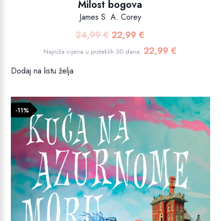
Milost bogova
James S. A. Corey
24,99
€
22,99
€
Izvorna
Trenutna
cijena
cijena
22,99
€
Najniža cijena u proteklih 30 dana:
bila
je:
Dodaj na listu želja
je:
22,99 €.
24,99 €.
-11%