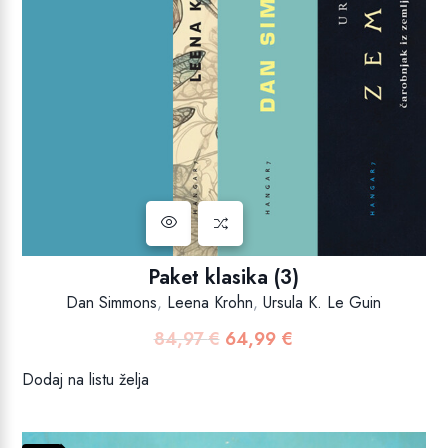
Paket klasika (3)
Dan Simmons
,
Leena Krohn
,
Ursula K. Le Guin
84,97
€
64,99
€
Izvorna
Trenutna
cijena
cijena
Dodaj na listu želja
bila
je:
je:
64,99 €.
84,97 €.