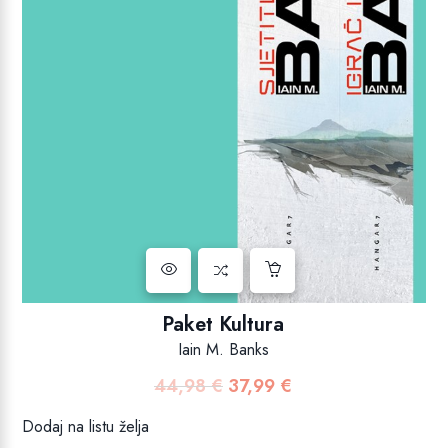
Paket Kultura
Iain M. Banks
44,98
€
37,99
€
Izvorna
Trenutna
cijena
cijena
Dodaj na listu želja
bila
je: