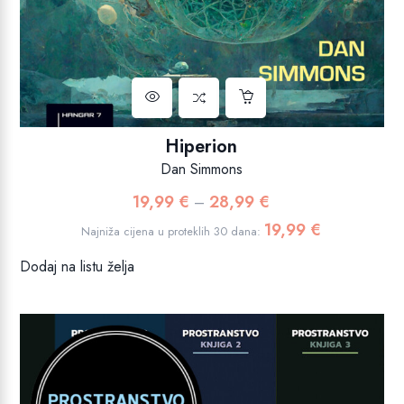
Hiperion
Dan Simmons
19,99
€
28,99
€
Raspon
–
cijena:
19,99
€
Najniža cijena u proteklih 30 dana:
od
Dodaj na listu želja
19,99 €
do
28,99 €