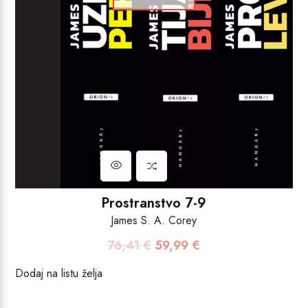
Prostranstvo 7-9
James S. A. Corey
76,41
€
59,99
€
Izvorna
Trenutna
cijena
cijena
Dodaj na listu želja
bila
je:
je:
59,99 €.