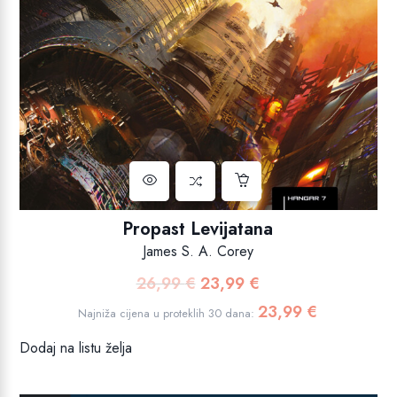
Propast Levijatana
James S. A. Corey
26,99
€
23,99
€
Izvorna
Trenutna
cijena
cijena
23,99
€
Najniža cijena u proteklih 30 dana:
bila
je:
Dodaj na listu želja
je:
23,99 €.
26,99 €.