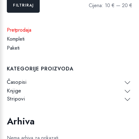
Min
Maks
Cijena:
10 €
—
20 €
FILTRIRAJ
cijena
cijena
Pretprodaja
Kompleti
Paketi
KATEGORIJE PROIZVODA
Časopisi
Knjige
Stripovi
Arhiva
Nema arhiva za prikazati.