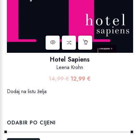
Hotel Sapiens
Leena Krohn
14,99
€
12,99
€
Izvorna
Trenutna
cijena
cijena
Dodaj na listu želja
bila
je:
je:
12,99 €.
14,99 €.
ODABIR PO CIJENI