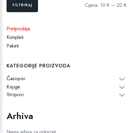
Min
Maks
Cijena:
10 €
—
20 €
FILTRIRAJ
cijena
cijena
Pretprodaja
Kompleti
Paketi
KATEGORIJE PROIZVODA
Časopisi
Knjige
Stripovi
Arhiva
Nema arhiva za prikazati.