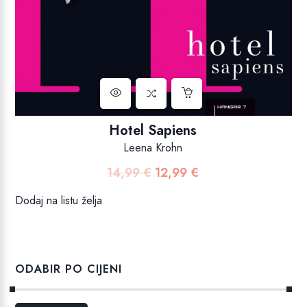
Hotel Sapiens
Leena Krohn
14,99
€
12,99
€
Izvorna
Trenutna
cijena
cijena
Dodaj na listu želja
bila
je:
je:
12,99 €.
14,99 €.
ODABIR PO CIJENI