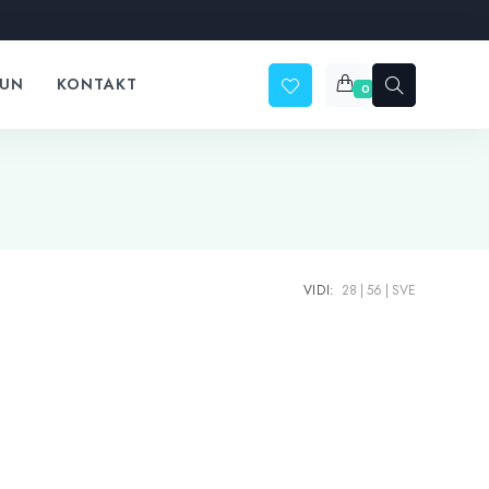
ČUN
KONTAKT
0
VIDI:
28
56
SVE