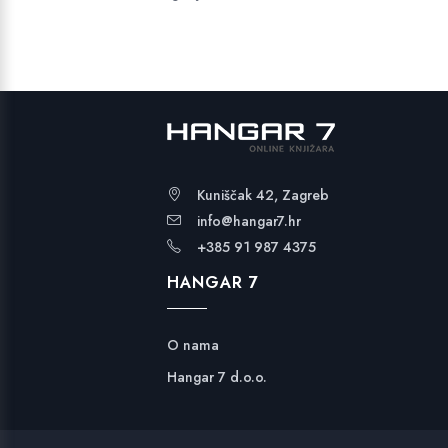
Kuniščak 42, Zagreb
info@hangar7.hr
+385 91 987 4375
HANGAR 7
O nama
Hangar 7 d.o.o.