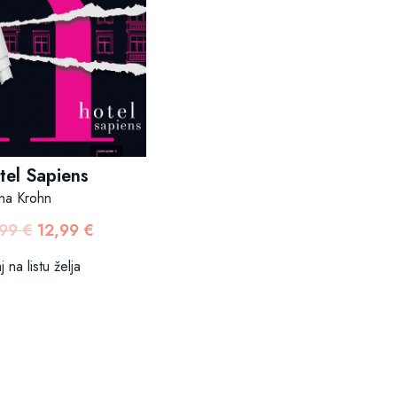
tel Sapiens
na Krohn
,99
€
12,99
€
Izvorna
Trenutna
cijena
cijena
 na listu želja
bila
je:
je:
12,99 €.
14,99 €.