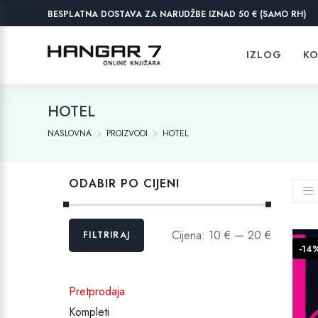
BESPLATNA DOSTAVA ZA NARUDŽBE IZNAD 50 € (SAMO RH)
IZLOG
KO
HOTEL
NASLOVNA
PROIZVODI
HOTEL
ODABIR PO CIJENI
Min
Maks
Cijena:
10 €
—
20 €
FILTRIRAJ
cijena
cijena
-14
Pretprodaja
Kompleti