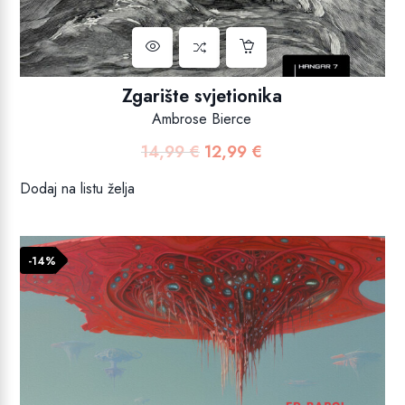
Zgarište svjetionika
Ambrose Bierce
14,99
€
12,99
€
Izvorna
Trenutna
cijena
cijena
Dodaj na listu želja
bila
je:
je:
12,99 €.
14,99 €.
-14%