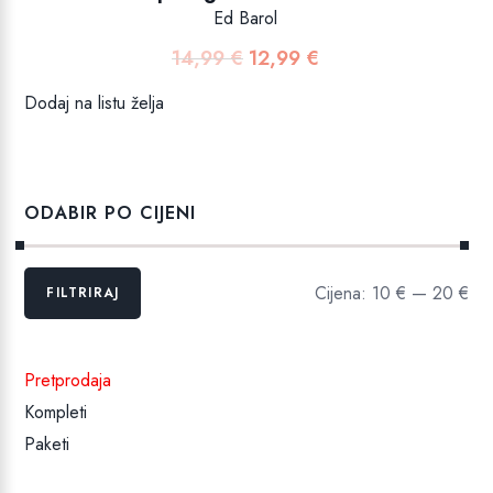
Ed Barol
14,99
€
12,99
€
Izvorna
Trenutna
cijena
cijena
Dodaj na listu želja
bila
je:
je:
12,99 €.
14,99 €.
ODABIR PO CIJENI
Min
Maks
Cijena:
10 €
—
20 €
FILTRIRAJ
cijena
cijena
Pretprodaja
Kompleti
Paketi