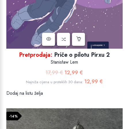
Pretprodaja:
Priče o pilotu Pirxu 2
Stanisław Lem
17,99
€
12,99
€
Izvorna
Trenutna
cijena
cijena
12,99
€
Najniža cijena u proteklih 30 dana:
bila
je:
Dodaj na listu želja
je:
12,99 €.
17,99 €.
-14%