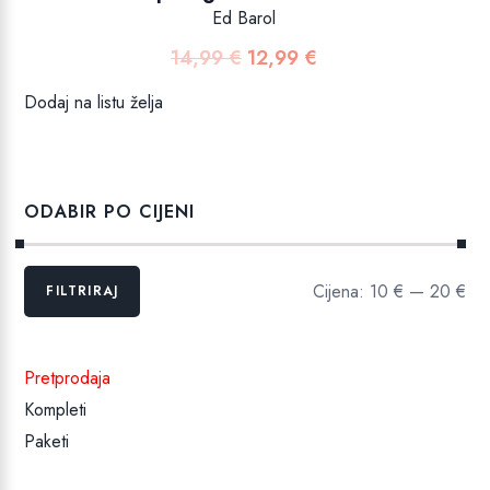
Ed Barol
14,99
€
12,99
€
Izvorna
Trenutna
cijena
cijena
Dodaj na listu želja
bila
je:
je:
12,99 €.
14,99 €.
ODABIR PO CIJENI
Min
Maks
Cijena:
10 €
—
20 €
FILTRIRAJ
cijena
cijena
Pretprodaja
Kompleti
Paketi