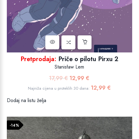
Pretprodaja:
Priče o pilotu Pirxu 2
Stanisław Lem
17,99
€
12,99
€
Izvorna
Trenutna
cijena
cijena
12,99
€
Najniža cijena u proteklih 30 dana:
bila
je:
Dodaj na listu želja
je:
12,99 €.
17,99 €.
-14%