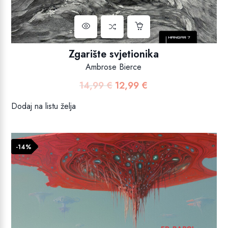
Zgarište svjetionika
Ambrose Bierce
14,99
€
12,99
€
Izvorna
Trenutna
cijena
cijena
Dodaj na listu želja
bila
je:
je:
12,99 €.
14,99 €.
-14%