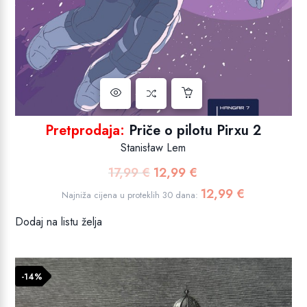
Pretprodaja:
Priče o pilotu Pirxu 2
Stanisław Lem
17,99
€
12,99
€
Izvorna
Trenutna
cijena
cijena
12,99
€
Najniža cijena u proteklih 30 dana:
bila
je:
Dodaj na listu želja
je:
12,99 €.
17,99 €.
-14%