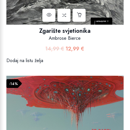
Zgarište svjetionika
Ambrose Bierce
14,99
€
12,99
€
Izvorna
Trenutna
cijena
cijena
Dodaj na listu želja
bila
je:
je:
12,99 €.
14,99 €.
-14%