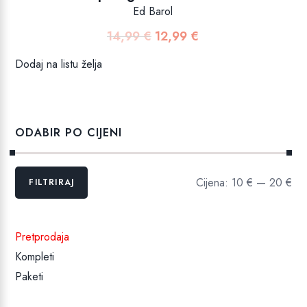
Ed Barol
14,99
€
12,99
€
Izvorna
Trenutna
cijena
cijena
Dodaj na listu želja
bila
je:
je:
12,99 €.
14,99 €.
ODABIR PO CIJENI
Min
Maks
Cijena:
10 €
—
20 €
FILTRIRAJ
cijena
cijena
Pretprodaja
Kompleti
Paketi