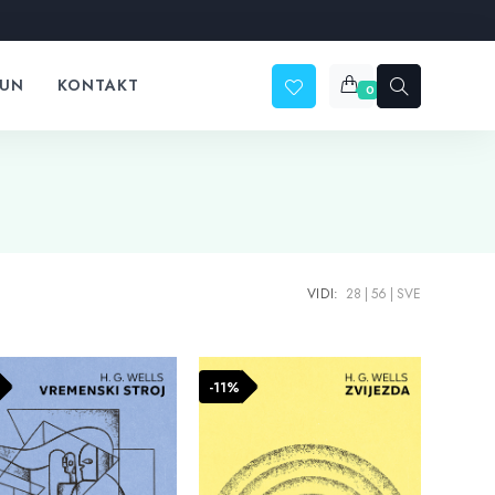
ČUN
KONTAKT
0
VIDI:
28
56
SVE
-11%