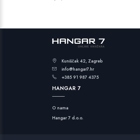
Kuniščak 42, Zagreb
info@hangar7.hr
+385 91 987 4375
HANGAR 7
O nama
Hangar 7 d.o.o.