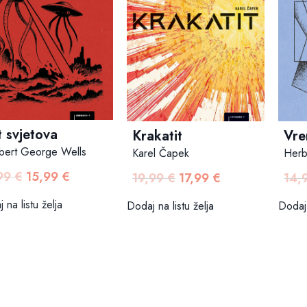
 svjetova
Krakatit
Vre
bert George Wells
Karel Čapek
Herb
,99
€
15,99
€
Izvorna
Trenutna
19,99
€
17,99
€
14,
Izvorna
Trenutna
cijena
cijena
cijena
cijena
 na listu želja
Dodaj na listu želja
Dodaj 
bila
je:
bila
je:
je:
15,99 €.
je:
17,99 €.
17,99 €.
19,99 €.