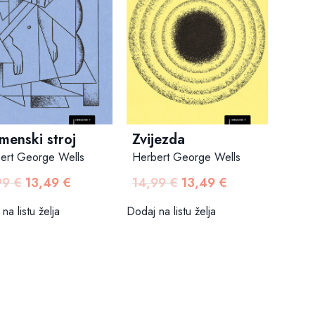
menski stroj
Zvijezda
ert George Wells
Herbert George Wells
99
€
13,49
€
14,99
€
13,49
€
Izvorna
Trenutna
Izvorna
Trenutna
cijena
cijena
cijena
cijena
na listu želja
Dodaj na listu želja
bila
je:
bila
je:
je:
13,49 €.
je:
13,49 €.
14,99 €.
14,99 €.