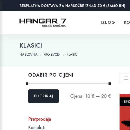
BESPLATNA DOSTAVA ZA NARUDŽBE IZNAD 50 € (SAMO RH)
IZLOG
KO
KLASICI
NASLOVNA
PROIZVODI
KLASICI
ODABIR PO CIJENI
Min
Maks
Cijena:
10 €
—
20 €
FILTRIRAJ
cijena
cijena
-12
Pretprodaja
Kompleti