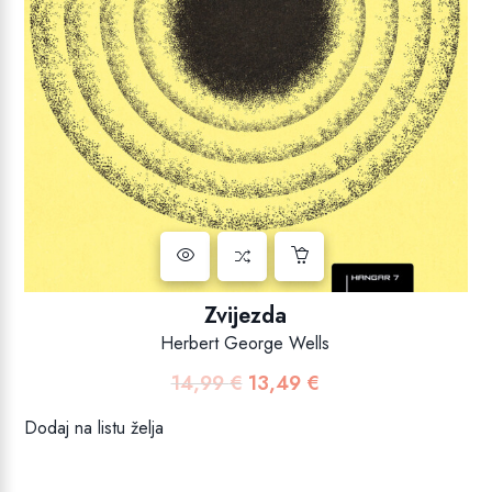
Zvijezda
Herbert George Wells
14,99
€
13,49
€
Izvorna
Trenutna
cijena
cijena
Dodaj na listu želja
bila
je:
je:
13,49 €.