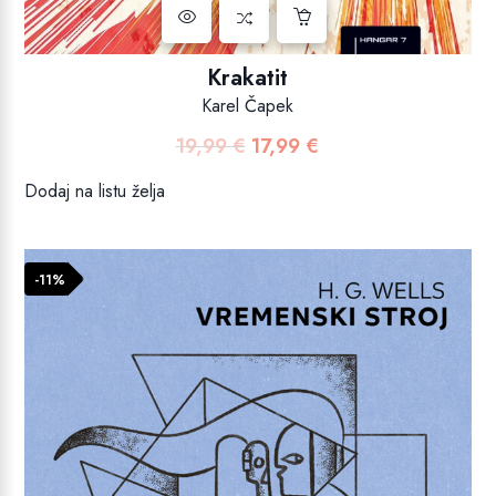
Krakatit
Karel Čapek
19,99
€
17,99
€
Izvorna
Trenutna
cijena
cijena
Dodaj na listu želja
bila
je:
je:
17,99 €.
19,99 €.
-11%