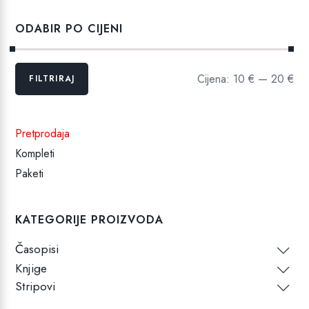
14,99 €.
ODABIR PO CIJENI
Min
Maks
Cijena:
10 €
—
20 €
FILTRIRAJ
cijena
cijena
Pretprodaja
Kompleti
Paketi
KATEGORIJE PROIZVODA
Časopisi
Knjige
Stripovi