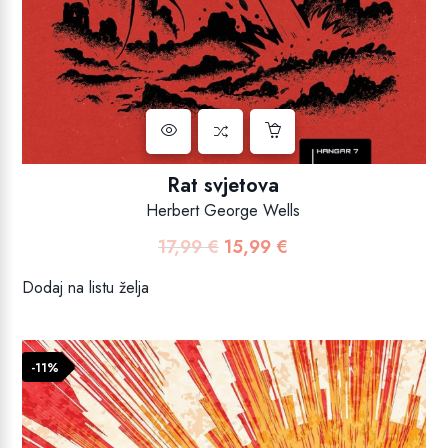
Rat svjetova
Herbert George Wells
17,99
€
15,99
€
Izvorna
Trenutna
cijena
cijena
Dodaj na listu želja
bila
je:
je:
15,99 €.
17,99 €.
-11%