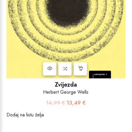
Zvijezda
Herbert George Wells
14,99
€
13,49
€
Izvorna
Trenutna
cijena
cijena
Dodaj na listu želja
bila
je:
je:
13,49 €.