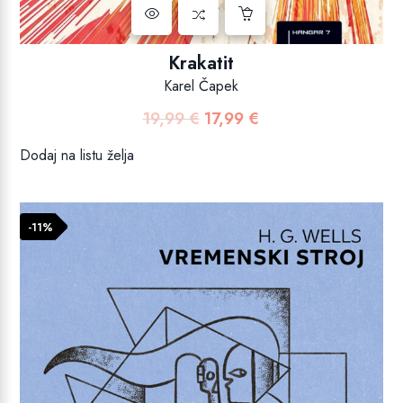
Krakatit
Karel Čapek
19,99
€
17,99
€
Izvorna
Trenutna
cijena
cijena
Dodaj na listu želja
bila
je:
je:
17,99 €.
19,99 €.
-11%