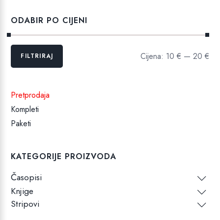
14,99 €.
ODABIR PO CIJENI
Min
Maks
Cijena:
10 €
—
20 €
FILTRIRAJ
cijena
cijena
Pretprodaja
Kompleti
Paketi
KATEGORIJE PROIZVODA
Časopisi
Knjige
Stripovi