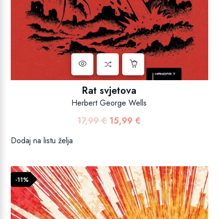
Rat svjetova
Herbert George Wells
17,99
€
15,99
€
Izvorna
Trenutna
cijena
cijena
Dodaj na listu želja
bila
je:
je:
15,99 €.
17,99 €.
-11%