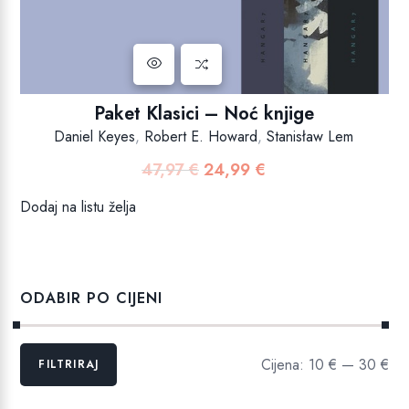
Paket Klasici – Noć knjige
Daniel Keyes
,
Robert E. Howard
,
Stanisław Lem
47,97
€
24,99
€
Izvorna
Trenutna
cijena
cijena
Dodaj na listu želja
bila
je:
je:
24,99 €.
47,97 €.
ODABIR PO CIJENI
Min
Maks
Cijena:
10 €
—
30 €
FILTRIRAJ
cijena
cijena