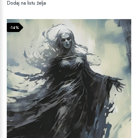
Dodaj na listu želja
bila
je:
je:
13,49 €.
14,99 €.
-14%