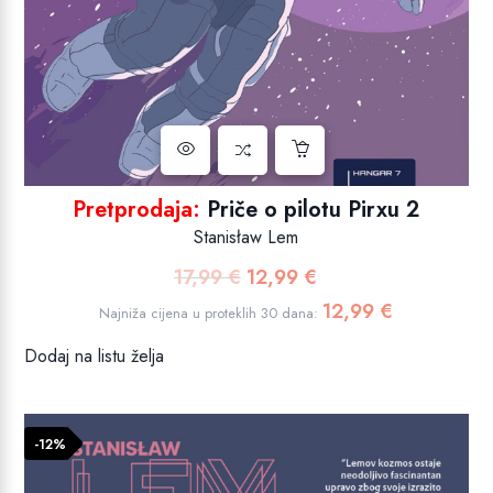
Pretprodaja:
Priče o pilotu Pirxu 2
Stanisław Lem
17,99
€
12,99
€
Izvorna
Trenutna
cijena
cijena
12,99
€
Najniža cijena u proteklih 30 dana:
bila
je:
Dodaj na listu želja
je:
12,99 €.
17,99 €.
-12%