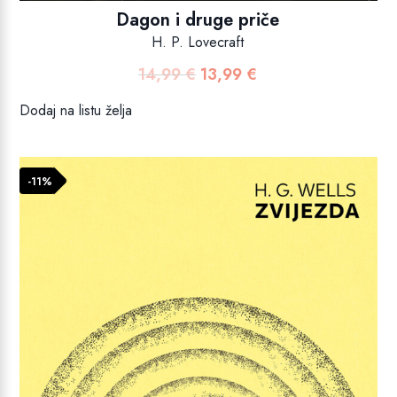
Dagon i druge priče
H. P. Lovecraft
14,99
€
13,99
€
Izvorna
Trenutna
cijena
cijena
Dodaj na listu želja
bila
je:
je:
13,99 €.
14,99 €.
-11%