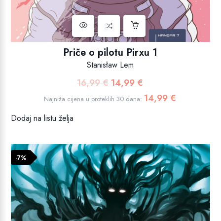
Priče o pilotu Pirxu 1
Stanisław Lem
16,99
€
14,99
€
Izvorna
Trenutna
cijena
cijena
14,99
€
Najniža cijena u proteklih 30 dana:
bila
je:
Dodaj na listu želja
je:
14,99 €.
16,99 €.
-7%