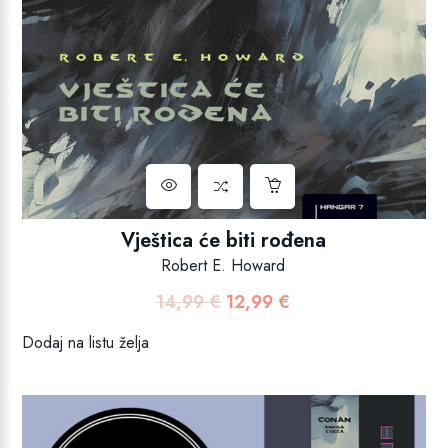
Vještica će biti rođena
Robert E. Howard
14,99
€
12,99
€
Izvorna
Trenutna
cijena
cijena
Dodaj na listu želja
bila
je:
je:
12,99 €.
14,99 €.