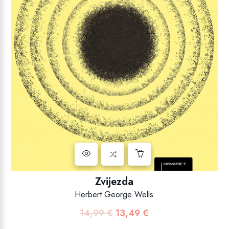
Zvijezda
Herbert George Wells
14,99
€
13,49
€
Izvorna
Trenutna
cijena
cijena