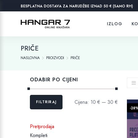
BESPLATNA DOSTAVA ZA NARUDŽBE IZNAD 50 € (SAMO RH)
IZLOG
KO
PRIČE
NASLOVNA
PROIZVODI
PRIČE
ODABIR PO CIJENI
Min
Maks
Cijena:
10 €
—
30 €
FILTRIRAJ
cijena
cijena
-28
Pretprodaja
Kompleti