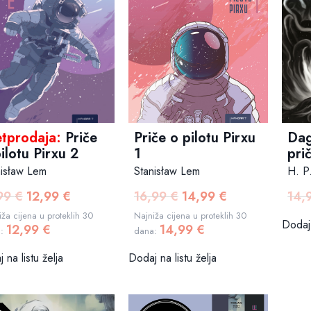
Priče o pilotu Pirxu
etprodaja:
Priče
Dag
1
ilotu Pirxu 2
pri
Stanisław Lem
nisław Lem
H. P
16,99
€
14,99
€
,99
€
12,99
€
14,
Izvorna
Trenutna
Izvorna
Trenutna
cijena
cijena
cijena
cijena
Najniža cijena u proteklih 30
ža cijena u proteklih 30
Dodaj 
14,99
€
12,99
€
bila
je:
bila
je:
dana:
a:
je:
14,99 €.
je:
12,99 €.
Dodaj na listu želja
 na listu želja
16,99 €.
17,99 €.