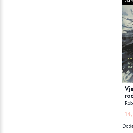
-14
Vje
ro
Rob
14
Dodaj