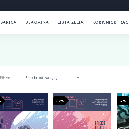
ŠARICA
BLAGAJNA
LISTA ŽELJA
KORISNIČKI RA
Filter
%
-12%
-7%