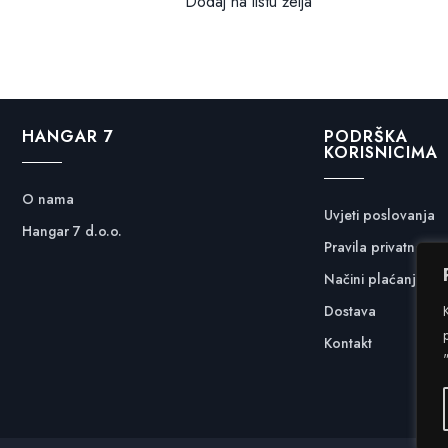
Dodaj na listu želja
bila
je:
je:
12,99 €.
je:
24,99 €.
14,99 €.
47,97 €.
HANGAR 7
PODRŠKA
KORISNICIMA
O nama
Uvjeti poslovanja
Hangar 7 d.o.o.
Pravila privatnosti
Načini plaćanja
Dostava
Kontakt