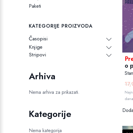
Paketi
KATEGORIJE PROIZVODA
Časopisi
Knjige
Stripovi
Pr
o p
Sta
Arhiva
17
Nema arhiva za prikazati.
Najni
dan
Dodaj
Kategorije
Nema kategorija