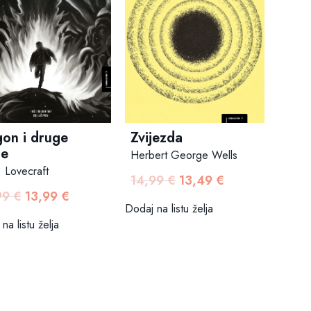
on i druge
Zvijezda
če
Herbert George Wells
. Lovecraft
14,99
€
13,49
€
Izvorna
Trenutna
99
€
13,99
€
Izvorna
Trenutna
cijena
cijena
Dodaj na listu želja
cijena
cijena
bila
je:
na listu želja
bila
je:
je:
13,49 €.
je:
13,99 €.
14,99 €.
14,99 €.