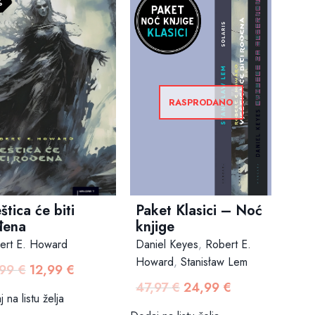
%
RASPRODANO
Paket Klasici – Noć
štica će biti
knjige
đena
Daniel Keyes
,
Robert E.
ert E. Howard
Howard
,
Stanisław Lem
,99
€
12,99
€
Izvorna
Trenutna
47,97
€
24,99
€
Izvorna
Trenutna
cijena
cijena
 na listu želja
cijena
cijena
bila
je: