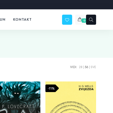
ČUN
KONTAKT
0
VIDI:
28
56
SVE
-11%