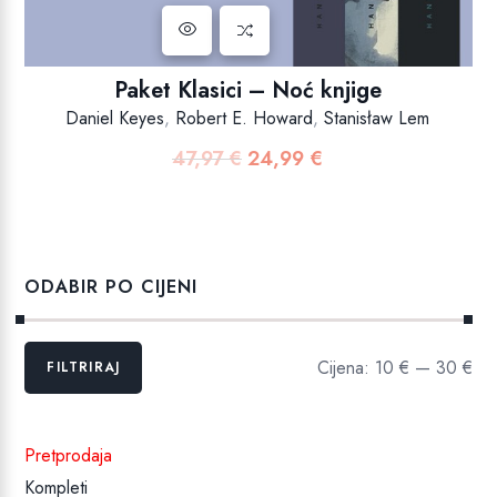
Paket Klasici – Noć knjige
Daniel Keyes
,
Robert E. Howard
,
Stanisław Lem
47,97
€
24,99
€
Izvorna
Trenutna
cijena
cijena
bila
je:
je:
24,99 €.
47,97 €.
ODABIR PO CIJENI
Min
Maks
Cijena:
10 €
—
30 €
FILTRIRAJ
cijena
cijena
Pretprodaja
Kompleti