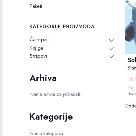
Paketi
KATEGORIJE PROIZVODA
Časopisi
Knjige
Stripovi
Sol
Sta
Arhiva
16
Najni
Nema arhiva za prikazati.
dan
Dodaj
Kategorije
Nema kategorija