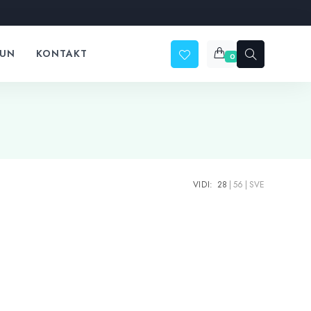
ČUN
KONTAKT
0
VIDI:
28
56
SVE