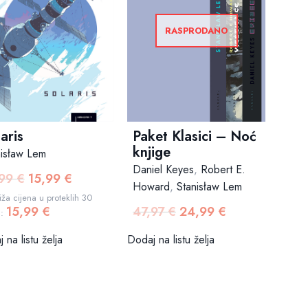
RASPRODANO
Paket Klasici – Noć
aris
knjige
nisław Lem
Daniel Keyes
,
Robert E.
,99
€
15,99
€
Izvorna
Trenutna
Howard
,
Stanisław Lem
cijena
cijena
ža cijena u proteklih 30
47,97
€
24,99
€
15,99
€
Izvorna
Trenutna
bila
je:
a:
cijena
cijena
je:
15,99 €.
Dodaj na listu želja
 na listu želja
bila
je:
16,99 €.
je:
24,99 €.
47,97 €.