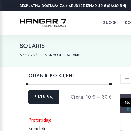
BESPLATNA DOSTAVA ZA NARUDŽBE IZNAD 50 € (SAMO RH)
IZLOG
KO
SOLARIS
NASLOVNA
PROIZVODI
SOLARIS
ODABIR PO CIJENI
Min
Maks
Cijena:
10 €
—
30 €
FILTRIRAJ
cijena
cijena
-6%
Pretprodaja
Kompleti