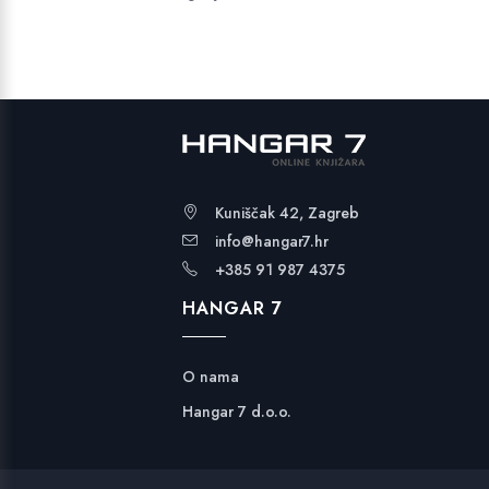
Kuniščak 42, Zagreb
info@hangar7.hr
+385 91 987 4375
HANGAR 7
O nama
Hangar 7 d.o.o.