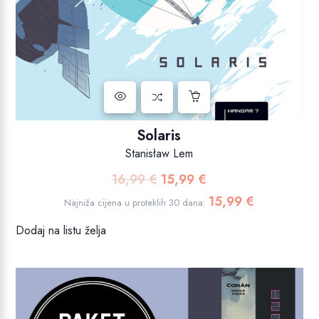
Solaris
Stanisław Lem
16,99
€
15,99
€
Izvorna
Trenutna
cijena
cijena
15,99
€
Najniža cijena u proteklih 30 dana:
bila
je:
Dodaj na listu želja
je:
15,99 €.
16,99 €.