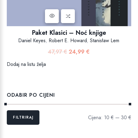
Paket Klasici – Noć knjige
Daniel Keyes
,
Robert E. Howard
,
Stanisław Lem
47,97
€
24,99
€
Izvorna
Trenutna
cijena
cijena
Dodaj na listu želja
bila
je:
je:
24,99 €.
47,97 €.
ODABIR PO CIJENI
Min
Maks
Cijena:
10 €
—
30 €
FILTRIRAJ
cijena
cijena